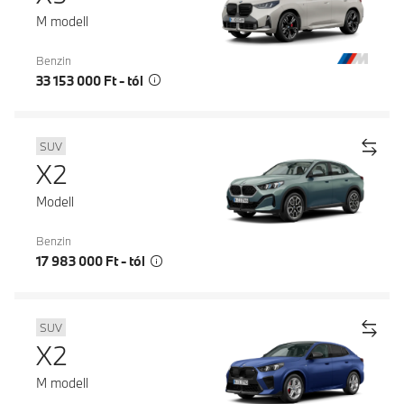
M modell
Benzin
33 153 000 Ft - tól
SUV
X2
Modell
Benzin
17 983 000 Ft - tól
SUV
X2
M modell