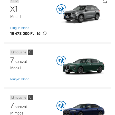
SUV
X1
Modell
Plug-in hibrid
19 478 000 Ft - tól
Limousine
Új
7
sorozat
Modell
Plug-in hibrid
Limousine
Új
7
sorozat
M modell