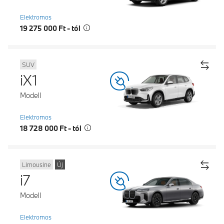
Elektromos
19 275 000 Ft - tól
SUV
iX1
Modell
Elektromos
18 728 000 Ft - tól
Limousine
Új
i7
Modell
Elektromos