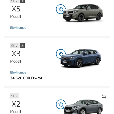
SUV
Új
iX5
Modell
Elektromos
SUV
Új
iX3
Modell
Elektromos
24 520 000 Ft - tól
SUV
iX2
Modell