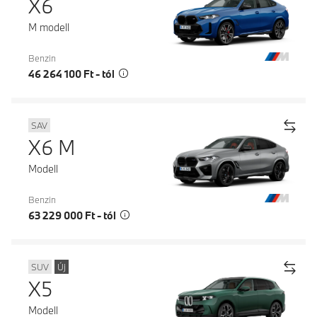
X6
M modell
Benzin
46 264 100 Ft - tól
SAV
X6 M
Modell
Benzin
63 229 000 Ft - tól
SUV
Új
X5
Modell