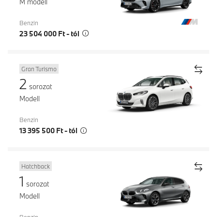
M modell
Benzin
23 504 000 Ft - tól
Gran Turismo
2
sorozat
Modell
Benzin
13 395 500 Ft - tól
Hatchback
1
sorozat
Modell
Benzin