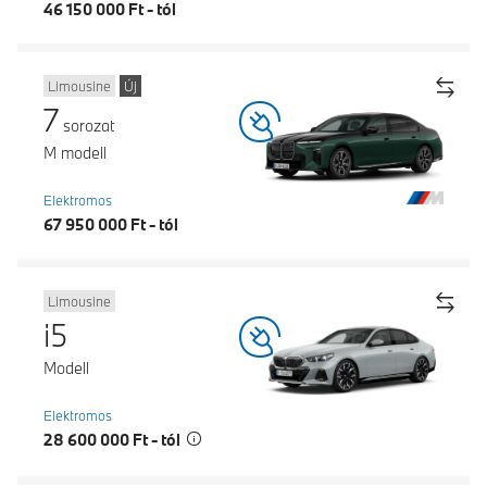
46 150 000 Ft - tól
Limousine
Új
7
sorozat
M modell
Elektromos
67 950 000 Ft - tól
Limousine
i5
Modell
Elektromos
28 600 000 Ft - tól