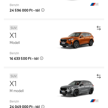
Benzin
24 596 000 Ft - tól
SUV
X1
Modell
Benzin
16 633 500 Ft - tól
SUV
X1
M modell
Benzin
24 049 000 Ft - tól