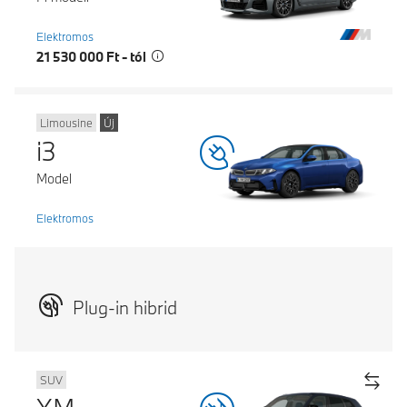
Elektromos
21 530 000 Ft - tól
Limousine
Új
i3
Model
Elektromos
Plug-in hibrid
SUV