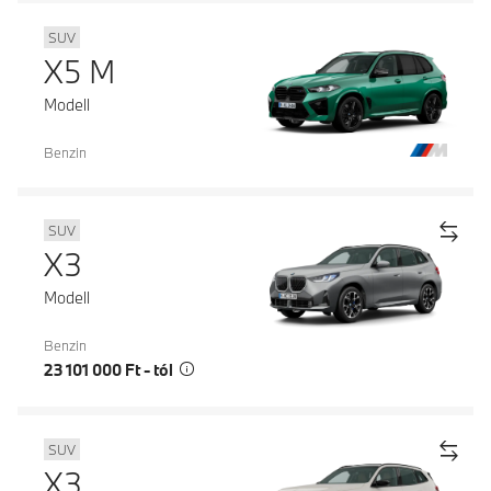
SUV
X5 M
Modell
Benzin
SUV
X3
Modell
Benzin
23 101 000 Ft - tól
SUV
X3