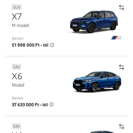
SUV
X7
M modell
Benzin
51 998 000 Ft - tól
SAV
X6
Modell
Benzin
37 633 000 Ft - tól
SAV