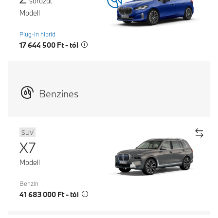
sorozat
Modell
Plug-in hibrid
17 644 500 Ft - tól
Benzines
SUV
X7
Modell
Benzin
41 683 000 Ft - tól