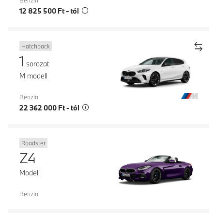
12 825 500 Ft - tól
Hatchback
1
sorozat
M modell
Benzin
22 362 000 Ft - tól
Roadster
Z4
Modell
Benzin