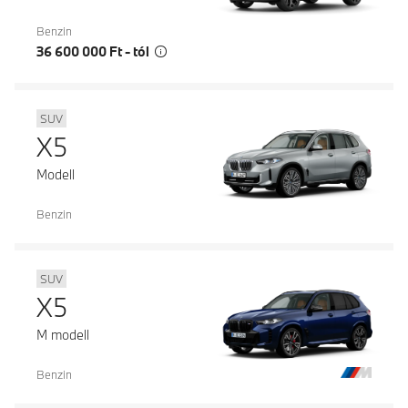
Benzin
36 600 000 Ft - tól
SUV
X5
Modell
Benzin
SUV
X5
M modell
Benzin