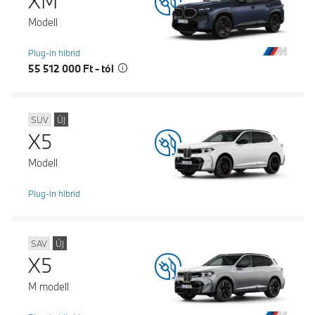
XM
Modell
Plug-in hibrid
55 512 000 Ft - tól
SUV
Új
X5
Modell
Plug-in hibrid
SAV
Új
X5
M modell