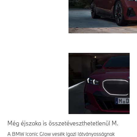
Még éjszaka is összetéveszthetetlenül M.
Ik
A BMW Iconic Glow vesék igazi látványosságnak
Az 