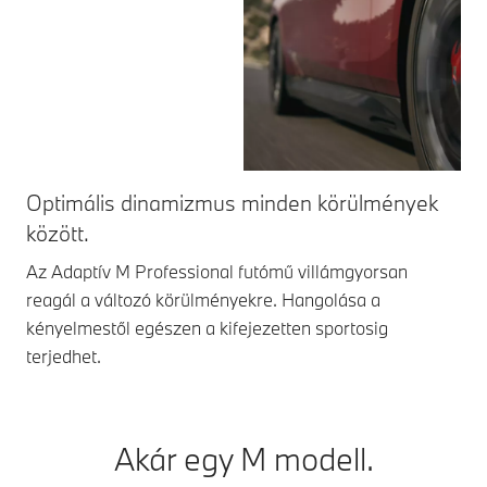
Optimális dinamizmus minden körülmények
Ag
között.
Az 
BM
Az Adaptív M Professional futómű villámgyorsan
szi
reagál a változó körülményekre. Hangolása a
par
kényelmestől egészen a kifejezetten sportosig
ped
terjedhet.
Akár egy M modell.