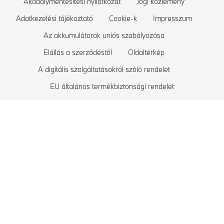
Akadálymentesítési nyilatkozat
Jogi közlemény
BMW 1-es sorozat
Az elektromos autók költségei
Adatkezelési tájékoztató
Cookie-k
Impresszum
BMW M-es sorozat
Plug-in hibrid modellek
Az akkumulátorok uniós szabályozása
Elállás a szerződéstől
Oldaltérkép
Exkluzív BMW modellek
A digitális szolgáltatásokról szóló rendelet
BMW biztonsági járművek
EU általános termékbiztonsági rendelet