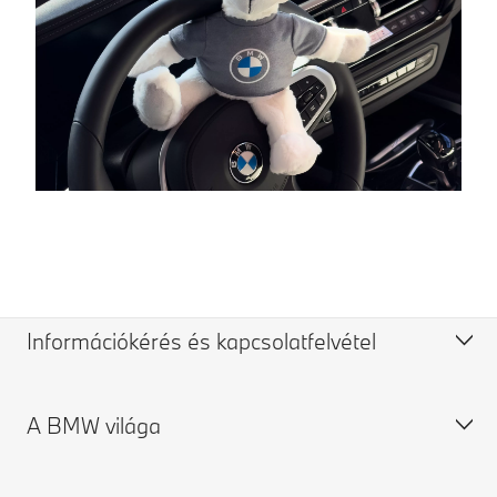
Információkérés és kapcsolatfelvétel
A BMW világa
Ügyfélszolgálat
Országúti segélyszolgálat és vészhelyzetmenedzsment