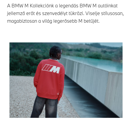
A BMW M Kollekciónk a legendás BMW M autóinkat
jellemző erőt és szenvedélyt tükrözi. Viselje stílusosan,
magabiztosan a világ legerősebb M betűjét.