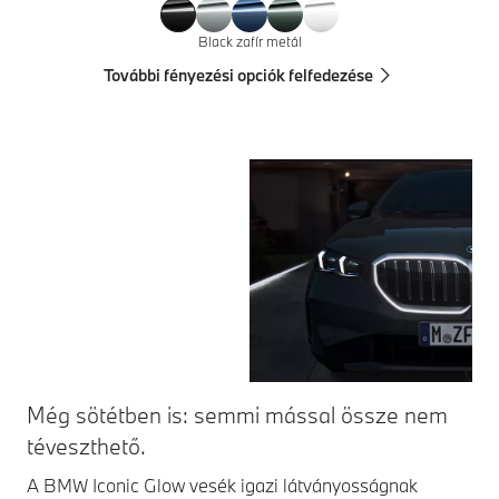
Black zafír metál
További fényezési opciók felfedezése
Még sötétben is: semmi mással össze nem
Fé
téveszthető.
A D
kis
A BMW Iconic Glow vesék igazi látványosságnak