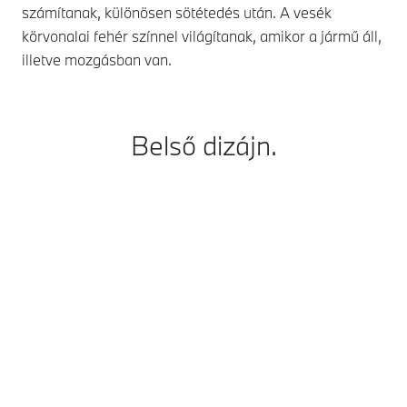
elő
számítanak, különösen sötétedés után. A vesék
kös
körvonalai fehér színnel világítanak, amikor a jármű áll,
illetve mozgásban van.
Belső dizájn.