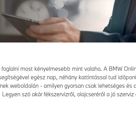
t foglalni most kényelmesebb mint valaha. A BMW Onlin
segítségével egész nap, néhány kattintással tud időpont
nek weboldalán - amilyen gyorsan csak lehetséges és 
Legyen szó akár fékszervizről, olajcseréről a jó szerviz