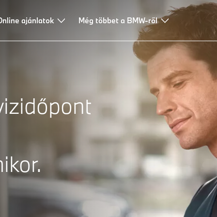
Online ajánlatok
Még többet a BMW-ről
izidőpont
ikor.