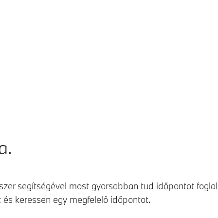
a.
er segítségével most gyorsabban tud időpontot foglaln
izt és keressen egy megfelelő időpontot.