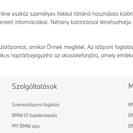
line eszköz személyes fiókkal történő használata külö
tett információkat. Néhány kattintással létrehozhatja e
zidőpontot, amikor Önnek megfelel. Az időpont foglalá
kus naptárbejegyzést az okostelefonjára, amely emlékezt
Szolgáltatások
M
Szervizidőpont-foglalás
B
BMW ID bejelentkezés
BM
MY BMW app
B