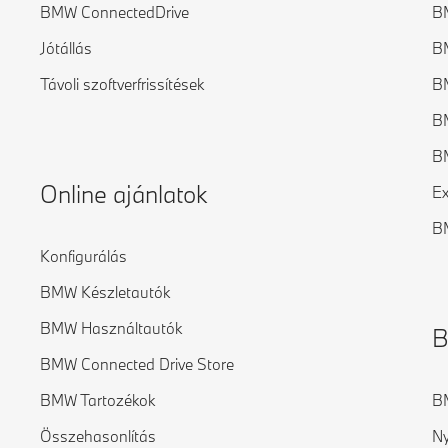
BMW ConnectedDrive
B
Jótállás
B
Távoli szoftverfrissítések
BM
BM
B
Online ajánlatok
Ex
BM
Konfigurálás
BMW Készletautók
BMW Használtautók
B
BMW Connected Drive Store
BMW Tartozékok
BM
Összehasonlítás
Ny