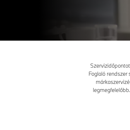
Szervizidőponto
Foglaló rendszer 
márkaszervizé
legmegfelelőbb. 