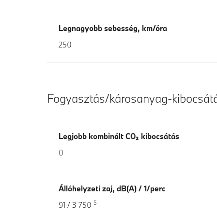
Legnagyobb sebesség, km/óra
250
Fogyasztás/károsanyag-kibocsát
Legjobb kombinált CO₂ kibocsátás
0
Állóhelyzeti zaj, dB(A) / 1/perc
5
91 / 3 750