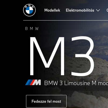
Modellek
Elektromobilitás
M3
BMW
BMW 3 Limousine M mode
Fedezze fel most