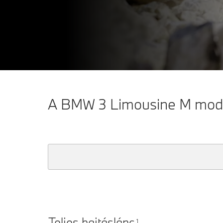
A BMW 3 Limousine M model
Teljes hajtáslánc
1