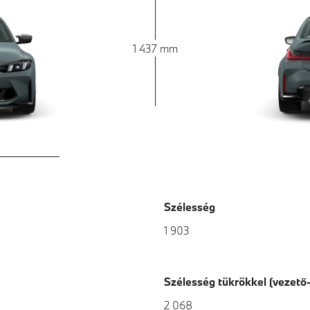
1 437 mm
Szélesség
1 903
Szélesség tükrökkel (vezető-
2 068