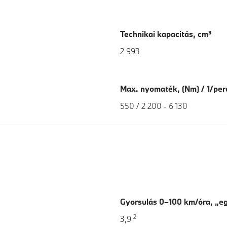
Technikai kapacitás, cm³
2 993
Max. nyomaték, (Nm) / 1/per
550 / 2 200 - 6 130
Gyorsulás 0–100 km/óra, „eg
2
3,9