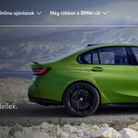
Online ajánlatok
Még többet a BMW-ről
llek.