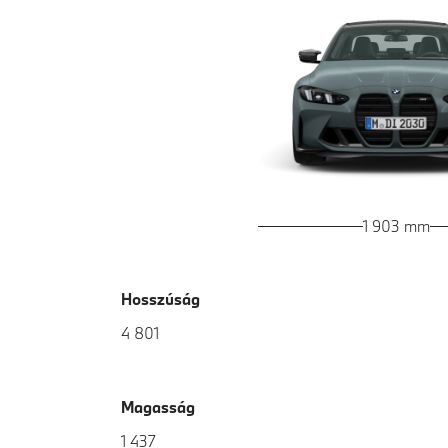
1 903 mm
Hosszúság
4 801
Magasság
1 437