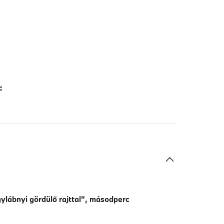
c
ylábnyi gördülő rajttal“, másodperc