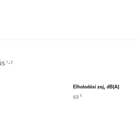
ás
1
3
,
Elhaladási zaj, dB(A)
5
69