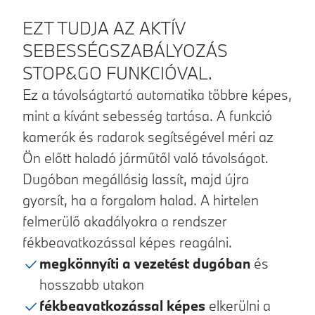
Termékinformációk
EZT TUDJA AZ AKTÍV
SEBESSÉGSZABÁLYOZÁS
STOP&GO FUNKCIÓVAL.
Ez a távolságtartó automatika többre képes,
mint a kívánt sebesség tartása. A funkció
kamerák és radarok segítségével méri az
Ön előtt haladó járműtől való távolságot.
Dugóban megállásig lassít, majd újra
gyorsít, ha a forgalom halad. A hirtelen
felmerülő akadályokra a rendszer
fékbeavatkozással képes reagálni.
megkönnyíti a vezetést dugóban
és
hosszabb utakon
fékbeavatkozással képes
elkerülni a