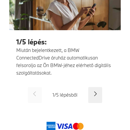
1/5 lépés:
Miután bejelentkezett, a BMW
ConnectedDrive áruház automatikusan
felsorolja az Ön BMW-jéhez elérhető digitális
szolgáltatásokat.
SID_CD_FP_COMMON_PREVI
Tovább
1
/
5
lépésből
Fizetési módok