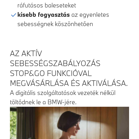
ráfutásos baleseteket
kisebb fogyasztás
az egyenletes
sebességnek köszönhetően
AZ AKTÍV
SEBESSÉGSZABÁLYOZÁS
STOP&GO FUNKCIÓVAL
MEGVÁSÁRLÁSA ÉS AKTIVÁLÁSA.
A digitális szolgáltatások vezeték nélkül
töltődnek le a BMW-jére.