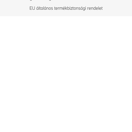
BMW biztonsági járművek
EU általános termékbiztonsági rendelet