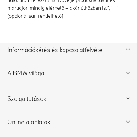
maradjon mindig elérhető – akár útközben is.², ³, ⁷
(opcionálisan rendelhető)
Információkérés és kapcsolatfelvétel
A BMW világa
Ügyfélszolgálat
Országúti segélyszolgálat és vészhelyzetmenedzsment
Ajánlatkérés
BMW Karrier
Szolgáltatások
Kapcsolatfelvétel
BMW Group
Biztonsági visszahívások és műszaki akciók
Online ajánlatok
Szervizidőpont-foglalás
BMW Márkakereskedések
BMW ID bejelentkezés