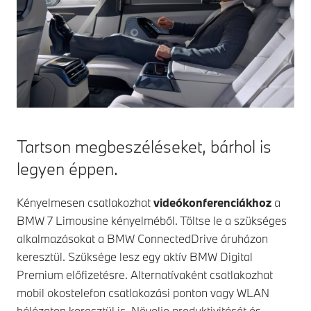
Tartson megbeszéléseket, bárhol is
legyen éppen.
Kényelmesen csatlakozhat
videókonferenciákhoz
a
BMW 7
Limousine kényelméből. Töltse le a szükséges
alkalmazásokat a BMW ConnectedDrive áruházon
keresztül. Szüksége lesz egy aktív BMW Digital
Premium előfizetésre. Alternatívaként csatlakozhat
mobil okostelefon csatlakozási ponton vagy WLAN
hálózaton keresztül is. Növelje produktivitását és