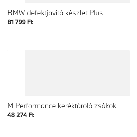
BMW defektjavító készlet Plus
81 799 Ft
M Performance keréktároló zsákok
48 274 Ft