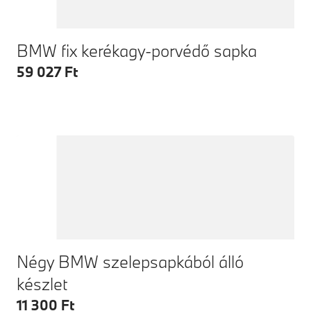
BMW fix kerékagy-porvédő sapka
59 027 Ft
Négy BMW szelepsapkából álló
készlet
11 300 Ft