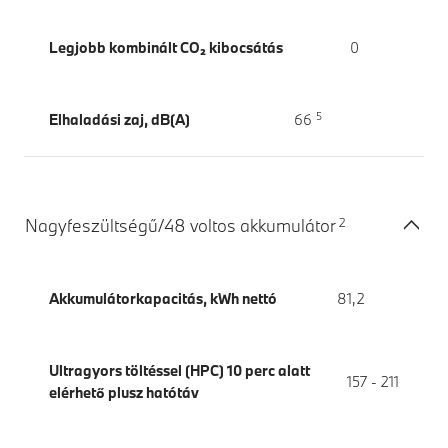
Legjobb kombinált CO₂ kibocsátás
0
5
Elhaladási zaj, dB(A)
66
2
Nagyfeszültségű/48 voltos akkumulátor
Akkumulátorkapacitás, kWh nettó
81,2
Ultragyors töltéssel (HPC) 10 perc alatt
157 - 211
elérhető plusz hatótáv