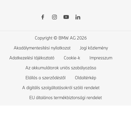
BMW 7-es sorozat
BMW Tartozékok
BMW 5-ös sorozat
BMW elektromos modellek
Összehasonlítás
BMW 4-es sorozat
Nyilvános töltési lehetőségek az elektromos autókhoz
Tesztvezetés
BMW 3-as sorozat
Otthoni töltés
Copyright © BMW AG 2026
BMW 2-es sorozat
Az elektromos autók hatótávja
Akadálymentesítési nyilatkozat
Jogi közlemény
BMW 1-es sorozat
Az elektromos autók költségei
Adatkezelési tájékoztató
Cookie-k
Impresszum
BMW M-es sorozat
Plug-in hibrid modellek
Az akkumulátorok uniós szabályozása
Elállás a szerződéstől
Oldaltérkép
Exkluzív BMW modellek
A digitális szolgáltatásokról szóló rendelet
BMW biztonsági járművek
EU általános termékbiztonsági rendelet