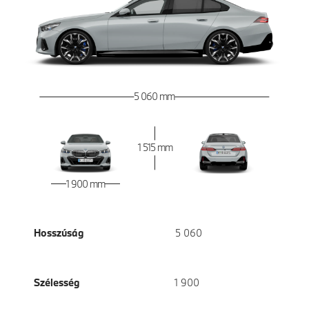
5 060 mm
1 515 mm
1 900 mm
Hosszúság
5 060
Szélesség
1 900