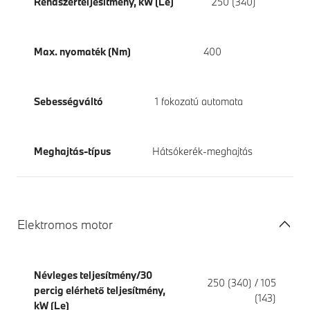
Rendszerteljesítmény, kW (Le)
250 (340)
Max. nyomaték (Nm)
400
Sebességváltó
1 fokozatú automata
Meghajtás-típus
Hátsókerék-meghajtás
Elektromos motor
Névleges teljesítmény/30
250 (340) / 105
percig elérhető teljesítmény,
(143)
kW (Le)