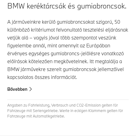
BMW keréktárcsák és gumiabroncsok.
A járműveinkre kerülő gumiabroncsokat szigorú, 50
különböző kritériumot felvonultató tesztelési eljárásnak
vetjük alá – vagyis jóval több szempontot veszünk
figyelembe annál, mint amennyit az Európában
érvényes egységes gumiabroncs-jelölésre vonatkozó
előírások kötelezően megkövetelnek. Itt megtalálja a
BMW járművekre szerelt gumiabroncsok jellemzőivel
kapcsolatos összes információt.
Bővebben
Angaben zu Fahrleistung, Verbrauch und CO2-Emission gelten für
Fahrzeuge mit Seriengetriebe. Werte in eckigen Klammern gelten für
Fahrzeuge mit Automatikgetriebe.