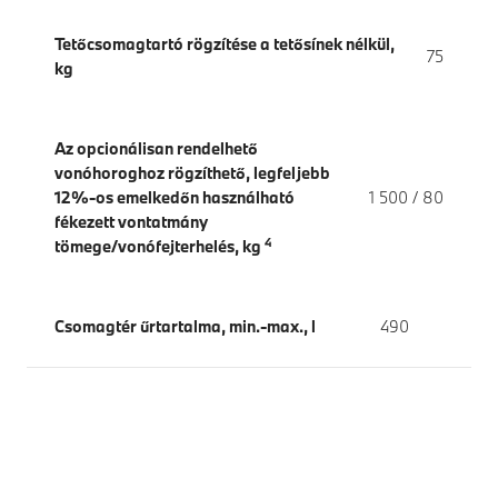
Tetőcsomagtartó rögzítése a tetősínek nélkül,
75
kg
Az opcionálisan rendelhető
vonóhoroghoz rögzíthető, legfeljebb
12%-os emelkedőn használható
1 500 / 80
fékezett vontatmány
4
tömege/vonófejterhelés, kg
Csomagtér űrtartalma, min.-max., l
490