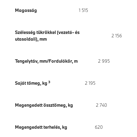
Magasság
1 515
Szélesség tükrökkel (vezető- és
2 156
utasoldali), mm
Tengelytáv, mm/Fordulókör, m
2 995
3
Saját tömeg, kg
2 195
Megengedett össztömeg, kg
2 740
Megengedett terhelés, kg
620